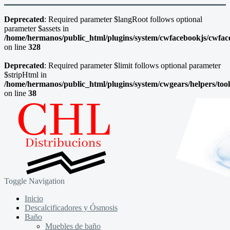
Deprecated
: Required parameter $langRoot follows optional
parameter $assets in
/home/hermanos/public_html/plugins/system/cwfacebookjs/cwfac
on line
328
Deprecated
: Required parameter $limit follows optional parameter
$stripHtml in
/home/hermanos/public_html/plugins/system/cwgears/helpers/too
on line
38
Toggle Navigation
Inicio
Descalcificadores y Ósmosis
Baño
Muebles de baño