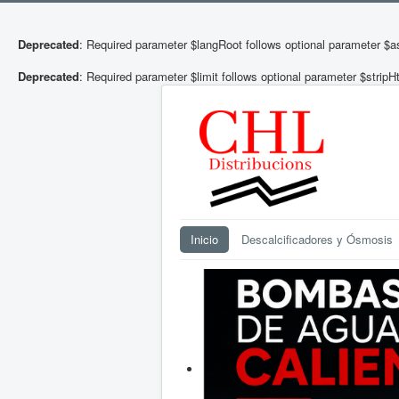
Deprecated
: Required parameter $langRoot follows optional parameter $a
Deprecated
: Required parameter $limit follows optional parameter $stripH
Inicio
Descalcificadores y Ósmosis