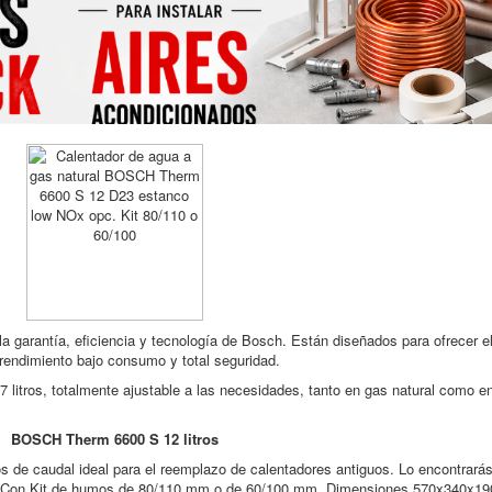
 la garantía, eficiencia y tecnología de Bosch. Están diseñados para ofrecer e
endimiento bajo consumo y total seguridad.
 litros, totalmente ajustable a las necesidades, tanto en gas natural como e
BOSCH Therm 6600 S 12 litros
os de caudal ideal para el reemplazo de calentadores antiguos. Lo encontrará
o. Con Kit de humos de 80/110 mm o de 60/100 mm. Dimensiones 570x340x19